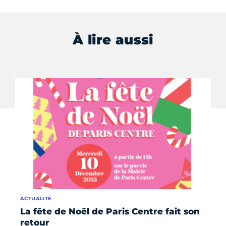
À lire aussi
ACTUALITÉ
AC
La fête de Noël de Paris Centre fait son
Bu
retour
la