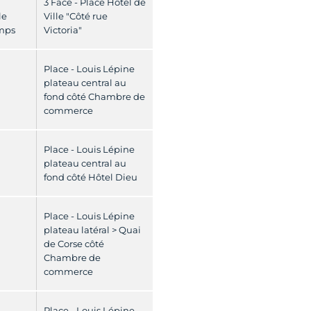
3 Face - Place Hôtel de
le
Ville "Côté rue
mps
Victoria"
Place - Louis Lépine
plateau central au
fond côté Chambre de
commerce
Place - Louis Lépine
plateau central au
fond côté Hôtel Dieu
Place - Louis Lépine
plateau latéral > Quai
de Corse côté
Chambre de
commerce
Place - Louis Lépine