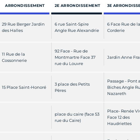
ARRONDISSEMENT
2E ARRONDISSEMENT
3E ARRONDISS
29 Rue Berger Jardin
6 rue Saint-Spire
6 Face Rue de l
des Halles
Angle Rue Alexandrie
Corderie
92 Face - Rue de
11 Rue de la
Montmartre Face 37
Jardin Anne Fr
Cossonnerie
rue du Louvre
Passage - Pont 
3 place des Petits
15 Place Saint-Honoré
Biches Angle R
Pères
Nazareth
Place- Renée Vi
place du caire (face 53
Face 12 des
rue du Caire)
Haudriettes